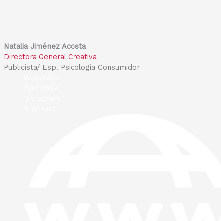
Skip
to
content
Natalia Jiménez Acosta
Directora General Creativa
Publicista/ Esp. Psicología Consumidor
Whatsapp
Facebook
Instagram
Brochure